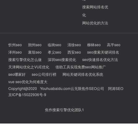
搜索网站排名优
化
网站优化的方法
忻州seo
朔州seo
临猗seo
清徐seo
柳林seo
高平seo
泽州seo
襄垣seo
孝义seo
西安seo
seo搜索关键词排名
搜索引擎优化怎么做
深圳seo搜索优化
seo快速排名优化方法
天津网站优化之VUE优化
借助工具实现免费seo网站推广
seo哪家好
seo公司排行榜
网站关键词排名优化系统
vue seo优化为何难度大
Copyright@2020
Youhuabaidu.com
云无限焦作SEO公司
阿涛SEO
京ICP备15022936号-9
焦作搜索引擎优化团队1