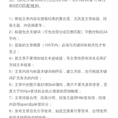
网站内容优化
不仅要提炼文章思想、总结摘要，还要阐述作者的观
点。围绕关键词相关性总结内容，让内容具备可读性
和SEO匹配规则。
1）降低文章内容在搜索结果的重合度。尤其是文章标题、段
落主题、内容摘要等；
2）标题包含关键词（可包含部分或完整匹配）字数控制在24
字内；
3）提炼的文章概要（100字内）必须与关键词有相关性才有
意义；
4）新文章不要增加锚文本超链接，等文章快照有排名后再扩
充锚文本链接；
5）文章内容与标题关键词相呼应，建立关联，也可根据关键
词扩充有关的内容；
6）文章中的图片最好增加alt属性，图片不要失真和变形，宽
度大于500px更优机会抢占搜索快照缩略图；
7）文章排版合理、段落分明、段落主题用H标签加强，段落