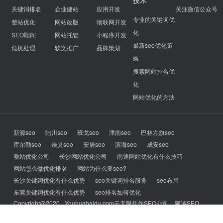
网站优化
网站建设
APP开发
搜索引擎优化
微信公众号
技术
关键词排名
企业建站
应用开发
关注微信公众号
专业的关键词优
整站优化
网站改版
物联网开发
化
SEO顾问
网站托管
小程序开发
最新seo优化策
危机处理
软文推广
品牌策划
略
搜索网站排名优
化
网站优化的方法
新源seo
陆川seo
班戈seo
津南seo
巴林左旗seo
库尔勒seo
崇义seo
安居seo
滨海seo
成安seo
整站优化公司
长沙网站优化公司
南通网站优化有什么技巧
网站怎么做优化排名
网站为什么要seo?
长沙关键词优化有什么优势
seo关键词排名服务
seo布局